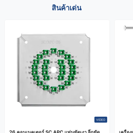
สินค้าเด่น
VIDEO
26 คอนเนคเตอร์ SC APC แท่นขัดเงา จิ๊กขัด
เครื่อ