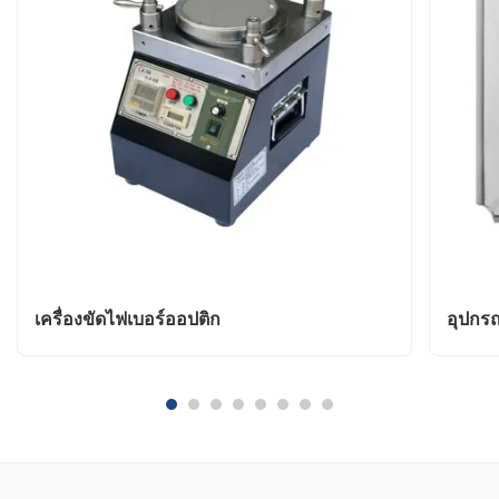
เครื่องขัดไฟเบอร์ออปติก
อุปกรณ