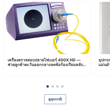
เครื่องตรวจสอบปลายไฟเบอร์ 400X HD —
อุปกร
ช่วยลูกค้าตะวันออกกลางลดข้อร้องเรียนหลัง
แม่นยำ
การขายได้ 80%
แอฟริ
ดูทุกกรณี