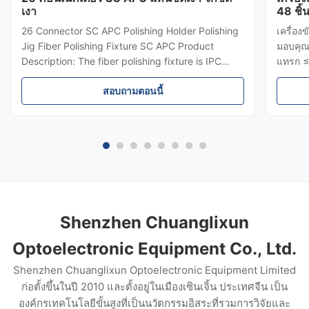
เงา
48 ชิ
98% ผล
26 Connector SC APC Polishing Holder Polishing
เครื่อ
Jig Fiber Polishing Fixture SC APC Product
มอบคุณภ
Description: The fiber polishing fixture is IPC
แทรก ≤
Structure, Independent compression of each
ประมวล
สอบถามตอนนี้
connector. The fiber polishing fixture pass rate
SC/FC/
with Interference> = 98% (100% Typical,
ส่งผ่า
according to IEC), This fiber ...
ยึด IPC
ทนทาน
Shenzhen Chuanglixun
Optoelectronic Equipment Co., Ltd.
Shenzhen Chuanglixun Optoelectronic Equipment Limited
ก่อตั้งขึ้นในปี 2010 และตั้งอยู่ในเมืองเซินเจิ้น ประเทศจีน เป็น
องค์กรเทคโนโลยีขั้นสูงที่เป็นนวัตกรรมอิสระที่รวมการวิจัยและ