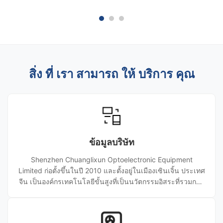
เลืองหน้าปลายของเครื่องเชื่อม MPO/MTP หลาย
แผ่นขั
เส้นใย ใช้โครงสร้างหมุนดาวเคร...
นอกจ...
สิ่ง ที่ เรา สามารถ ให้ บริการ คุณ
ข้อมูลบริษัท
Shenzhen Chuanglixun Optoelectronic Equipment
Limited ก่อตั้งขึ้นในปี 2010 และตั้งอยู่ในเมืองเซินเจิ้น ประเทศ
จีน เป็นองค์กรเทคโนโลยีขั้นสูงที่เป็นนวัตกรรมอิสระที่รวมการ
วิจัยและพัฒนา การผลิต การขาย และบริการสำหรับอุปกรณ์
การผลิตตัวเชื่อมต่อใยแก้วนำแสง ด้วยความเชี่ยวชาญ 17 ปี
เราจัดหาอุปกรณ์ประสิทธิภาพสูงและโซลูชั่นที่ปรับแต่งให้แก่