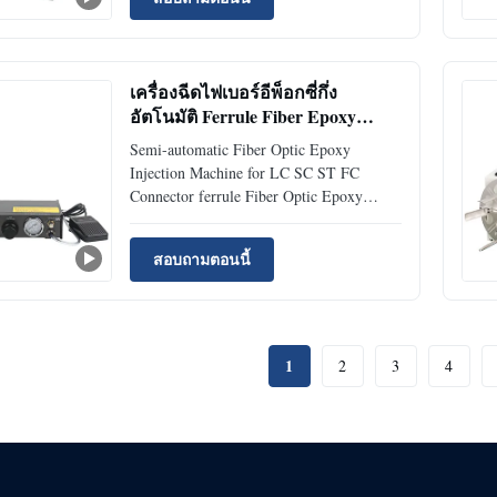
metal liner can be crimped once, faster and
more convenient ● ST, SC (UPC, APC),
LC (UPC, APC), FC ...
เครื่องฉีดไฟเบอร์อีพ็อกซี่กึ่ง
อัตโนมัติ Ferrule Fiber Epoxy
Dispensing Equipment
Semi-automatic Fiber Optic Epoxy
Injection Machine for LC SC ST FC
Connector ferrule Fiber Optic Epoxy
Dispener Model:CLX-DJ02 Place of
Origin:ShenZhen,China Description CLX-
สอบถามตอนนี้
DJ02 semi-automatic dispenser is
controlled by a film tap switch.Can adjust
manual, semi-automatic state, the use of
digital ...
1
2
3
4