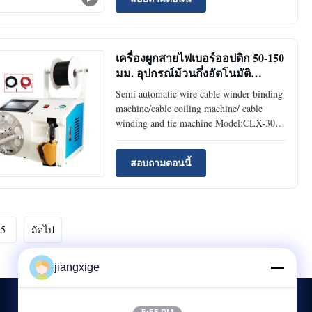
optic connector heating curing furnace is
suitable for fiber optic connector
manufacturers, used for heating and curing
all kinds of ...
เครื่องผูกสายไฟเบอร์ออปติก 50-150
มม. อุปกรณ์ม้วนกึ่งอัตโนมัติ
AC220V
Semi automatic wire cable winder binding
machine/cable coiling machine/ cable
winding and tie machine Model:CLX-30A
Place of Origin:ShenZhen,China Product
description: This equipment is suitable for
สอบถามตอนนี้
optical fiber connectors, optical fiber
jumpers, AC power cords, DC power
cords, USB data cables, ...
5
ถัดไป
jiangxige