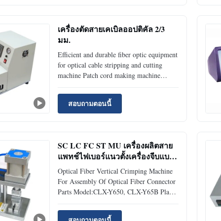
from cable twist, slip during feeding ●
Stable performance: robust ...
เครื่องตัดสายเคเบิลออปติคัล 2/3
มม.
Efficient and durable fiber optic equipment
for optical cable stripping and cutting
machine Patch cord making machine
Model:P6802 Place of
Origin:ShenZhen,China Quick Detail: ●
สอบถามตอนนี้
Convenient :Supports 2.0mm, 3.0mm
cable peeling and Kevlar cutting without
conversion ● Efficient:It can produce
1600-1800 ...
SC LC FC ST MU เครื่องผลิตสาย
แพทช์ไฟเบอร์แนวตั้งเครื่องจีบแบ
บนิวเมติก Pneumatic
Optical Fiber Vertical Crimping Machine
For Assembly Of Optical Fiber Connector
Parts Model:CLX-Y650, CLX-Y65B Place
of Origin:ShenZhen,China Quick Detail: ●
One-time Crimping: Ceramic lock pin and
สอบถามตอนนี้