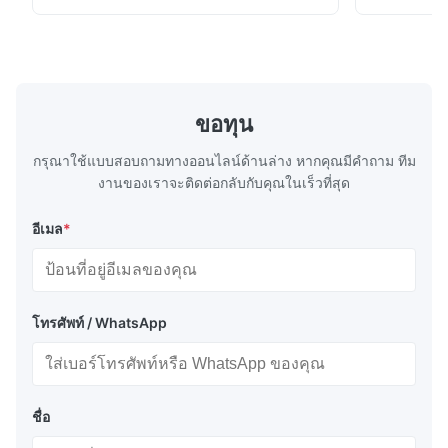
ต่างๆ ● เหมาะสำหรับการขัดแบบแห้ง น้ำ หรือ
สูง4. คุณภาพ
น้ำมันปานกลาง ● ฟิล์มขัดไฟเบอร์มีอัตราการขัด
แตกต่างเล็กน
เ...
ขัดแบบแห้...
ขอทุน
กรุณาใช้แบบสอบถามทางออนไลน์ด้านล่าง หากคุณมีคําถาม ทีม
งานของเราจะติดต่อกลับกับคุณในเร็วที่สุด
อีเมล
*
โทรศัพท์ / WhatsApp
ชื่อ