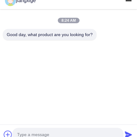
jiangxige
เกี่ยวกับเรา
ทัวร์โรงงาน
8:24 AM
การควบคุมคุณภาพ
Good day, what product are you looking for?
ติดต่อเรา
ข่าว
กรณี
บล็อก
Follow Us
©2021- Shenzhen Chuanglixun Optoelectronic Equipment Co., Ltd.. สิทธิ
ทั้งหมดถูกเก็บไว้