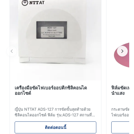
Partsหมายเลขรุ่นขั้วต่อไฟเบอร์ออปติก LC 0.9ประเภท
ไฟเบอร์SM OM1 OM2 OM3 OM4ประเภทตัวเชื่อม
ต่อLCการสูญเสียการแทรก≤0...
เครื่องมือขัดไฟเบอร์ออปติกซิลิคอนได
ฟิล์มขัดเพ
ออกไซด์
นำแสง
ญี่ปุ่น NTTAT ADS-127 การขัดขั้นสุดท้ายด้วย
กระดาษขัดฟิ
ซิลิคอนไดออกไซด์ ฟิล์ม รุ่น:ADS-127 สถานที่
ไฟเบอร์ออปติ
กำเนิด:ญี่ปุ่น รายละเอียดโดยย่อ ● พ่นอนุภาค
ใยแก้วนำแสง:
อย่างสม่ำเสมอบนพื้นผิวเคลือบ ● ความเข้มและ
ฤทธิ์กัดกร่อ
ติดต่อตอนนี้
ความยืดหยุ่นที่ดี เหมาะสำหรับการขัดในแง่มุม
ความยืดหยุ่น