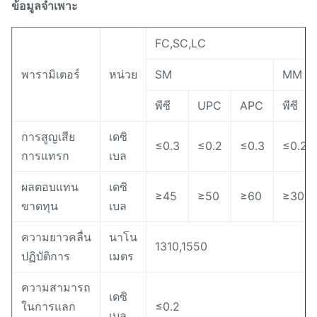
ข้อมูลจำเพาะ
FC,SC,LC
พารามิเตอร์
หน่วย
SM
MM
พีซี
UPC
APC
พีซี
การสูญเสีย
เดซิ
≤0.3
≤0.2
≤0.3
≤0.2
การแทรก
เบล
ผลตอบแทน
เดซิ
≥45
≥50
≥60
≥30
ขาดทุน
เบล
ความยาวคลื่น
นาโน
1310,1550
ปฏิบัติการ
เมตร
ความสามารถ
เดซิ
ในการแลก
≤0.2
เบล