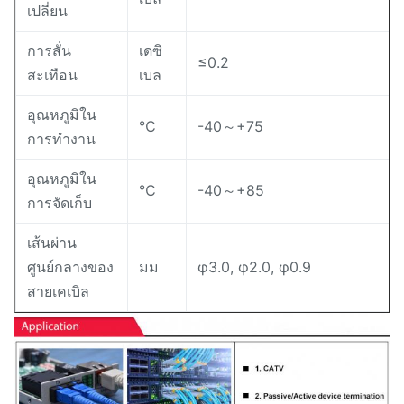
เปลี่ยน
การสั่น
เดซิ
≤0.2
สะเทือน
เบล
อุณหภูมิใน
℃
-40～+75
การทำงาน
อุณหภูมิใน
℃
-40～+85
การจัดเก็บ
เส้นผ่าน
ศูนย์กลางของ
มม
φ3.0, φ2.0, φ0.9
สายเคเบิล