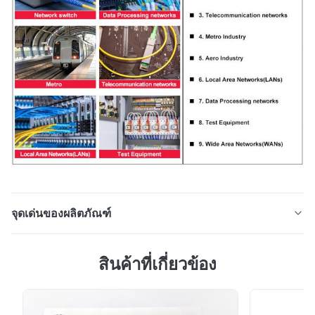
จุดเด่นของผลิตภัณฑ์
ไฟเบอร์ออปติกผมเปียออปติก LC 0.9 ส่วนเชื่อมต่อ OM4
สินค้าที่เกี่ยวข้อง
OM3 SM MM LC 0.9 ขั้วต่อบูตรุ่น:SX-MM-
Lค-0.9mmสถานกำเนิด:เซินเจิ้น จีนคำอธิบายชื่อผลิตภัณฑ์
ไฟเบอร์ออปติกผมเปียออปติก LC 0.9 Connector