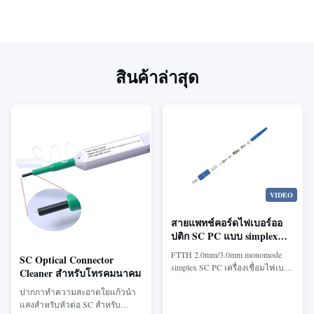
สินค้าล่าสุด
VIDEO
สายแพทช์คอร์ดไฟเบอร์ออ
ปติก SC PC แบบ simplex
ออกแบบมาสำหรับสายเคเบิล
FTTH 2.0mm/3.0mm monomode
SC Optical Connector
FTTH ขนาด 2.0 มม. และ
simplex SC PC เครื่องเชื่อมไฟเบอร์
Cleaner สำหรับโทรคมนาคม
3.0 มม. พร้อมวัสดุที่ทนทาน
ออปติก เครื่องเชื่อมไฟเบอร์ออปติก
ปากกาทำความสะอาดใยแก้วนำ
SC วัสดุที่เป็นมิตรต่อสิ่งแวดล้อม:
แสงสำหรับหัวต่อ SC สำหรับ
อลูมิเนียมและพลาสติก ซีรีย์อื่น ๆ: