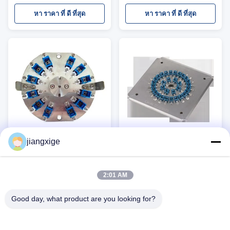
โทรคมนาคม คำอธิบาย เครื่อง
SC MU DIN APC Single-mode &
ทำความสะอาดใยแก้วนำแสง -
multi-mode, SX & DX น้ําหนักเบา
หา ราคา ที่ ดี ที่สุด
หา ราคา ที่ ดี ที่สุด
ขนาดเล็ก ออกแบบมาเพื่อใช้งาน
ทนทาน และใช้ง่าย ความสูญเสีย
ได้ดีเป็นพิเศษกับหัวต่อ LC, MU,
การใส่ ≤ 0.2dB (SM & MM);
SC, FC, ST และ MPO เครื่องมือนี้
ความสูญเสียการกลับ: ...
ทำความสะอาดหน้าปลายปลอก
หุ้มขจัดฝุ่น น้ำมัน และสิ่งสกปร
กอื่นๆ โดยไม่ทำให้หน้าปลายเป็น
รอยหรือขีดข่วน เครื่องทำ...
jiangxige
ประสิทธิภาพ 12 เครื่องเชื่อม
32 โคเนคเตอร์รู SC / UPC
SC PC การเคลือบไฟฟกชั่น
เครื่องเคลือบด้วยสแตนเลสที่
ด้วยเหล็กดัด S136 สําหรับ
แข็ง S136 สายไฟเบอร์ออปติ
ขัดขั้วต่อ SC PC 12 ตัวพร้อมกัน
อุปกรณ์ขัดเงาไฟเบอร์ออปติก
2:01 AM
อัตราการผ่าน 3D 100%
ก
ด้วยความทนทานของสเตนเลสสตี
SC/UPC 32 รู ขัดขั้วต่อ 32 ตัวต่อ
ลที่แข็งตัว บรรลุอัตราการส่งผ่าน
รอบด้วยอัตราผลตอบแทนการส่ง
Good day, what product are you looking for?
3D 100%, การสูญเสียการแทรก
ผ่านครั้งแรก 98-100% โดดเด่น
หา ราคา ที่ ดี ที่สุด
หา ราคา ที่ ดี ที่สุด
≤0.20dB และการสูญเสียการส่งคืน
ด้วยเหล็ก S136 ชุบแข็งเพื่อความ
≥55dB การออกแบบที่ปรับแต่งได้
ทนทาน การสูญเสียการแทรก