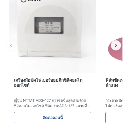
ชื่อ หน่วย ปริมาณ เครื่องปอกไฟเบอ...
เครื่องมือขัดไฟเบอร์ออปติกซิลิคอนได
ฟิล์มขัดเพ
ออกไซด์
นำแสง
ญี่ปุ่น NTTAT ADS-127 การขัดขั้นสุดท้ายด้วย
กระดาษขัดฟิ
ซิลิคอนไดออกไซด์ ฟิล์ม รุ่น:ADS-127 สถานที่
ไฟเบอร์ออปติ
กำเนิด:ญี่ปุ่น รายละเอียดโดยย่อ ● พ่นอนุภาค
ใยแก้วนำแสง:
อย่างสม่ำเสมอบนพื้นผิวเคลือบ ● ความเข้มและ
ฤทธิ์กัดกร่อ
ติดต่อตอนนี้
ความยืดหยุ่นที่ดี เหมาะสำหรับการขัดในแง่มุม
ความยืดหยุ่น