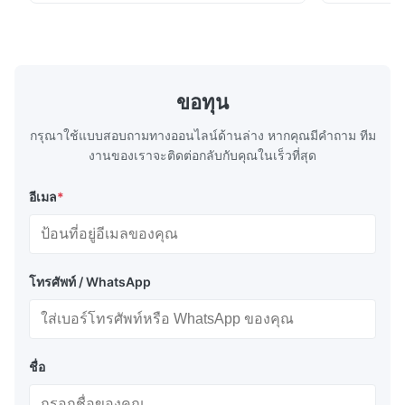
ต่างๆ ● เหมาะสำหรับการขัดแบบแห้ง น้ำ หรือ
สูง4. คุณภาพ
น้ำมันปานกลาง ● ฟิล์มขัดไฟเบอร์มีอัตราการขัด
แตกต่างเล็กน
เ...
ขัดแบบแห้...
ขอทุน
กรุณาใช้แบบสอบถามทางออนไลน์ด้านล่าง หากคุณมีคําถาม ทีม
งานของเราจะติดต่อกลับกับคุณในเร็วที่สุด
อีเมล
*
โทรศัพท์ / WhatsApp
ชื่อ