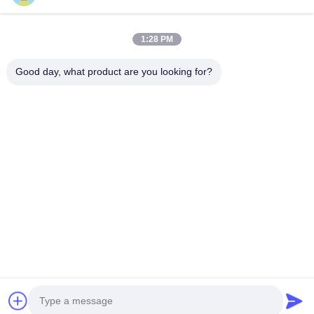
เกี่ยวกับเรา
ทัวร์โรงงาน
1:28 PM
การควบคุมคุณภาพ
Good day, what product are you looking for?
ติดต่อเรา
ข่าว
กรณี
บล็อก
Follow Us
©2021- Shenzhen Chuanglixun Optoelectronic Equipment Co., Ltd.. สิทธิ
ทั้งหมดถูกเก็บไว้